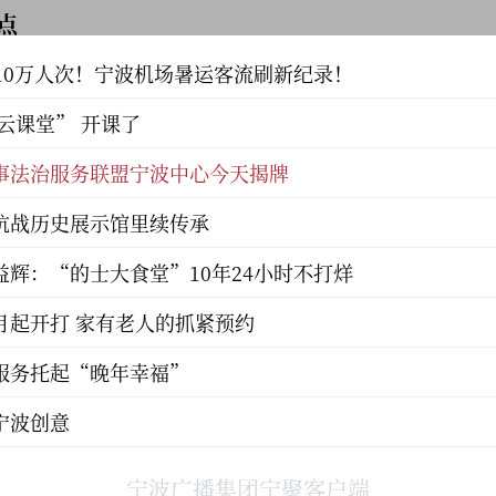
看点
10万人次！宁波机场暑运客流刷新纪录！
云课堂” 开课了
事法治服务联盟宁波中心今天揭牌
抗战历史展示馆里续传承
辉：“的士大食堂”10年24小时不打烊
月起开打 家有老人的抓紧预约
服务托起“晚年幸福”
宁波创意
宁波广播集团宁聚客户端