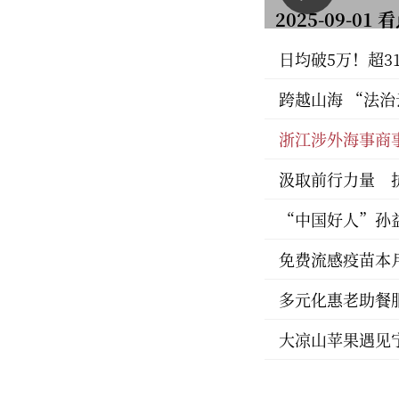
2025-09-01 
日均破5万！超3
跨越山海 “法治
浙江涉外海事商
汲取前行力量 
“中国好人”孙益
免费流感疫苗本
多元化惠老助餐
大凉山苹果遇见